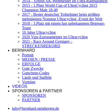
2014 – Erneut AK-Weltmeister im Ultra-Radmarathon
2015 - 1.Platz World Cup of UltraCycling 2015
Champion Male 18-49
2017 - Bester deutscher Teilnehmer beim größten
mehrtägigen Nonstop Ultracycling -Event der Welt
2018 - 3.Platz mit einem fast unbekanntem Betreuer-
Team
10 Jahre Ultracycling
2020 Vize-Europameister im Ultracycling
2021 - Race Around Germany -
STRECKENREKORD
BERNHARD
Portrait
MEDIEN / PRESSE
ERFOLGE
Gute Zwecke
Gutschein-Codes
Läufe und Staffeln
Vorträge
VIDEOS
SPONSOREN & PARTNER
SPONSOREN
PARTNER
info@bernhard-steinberger.de