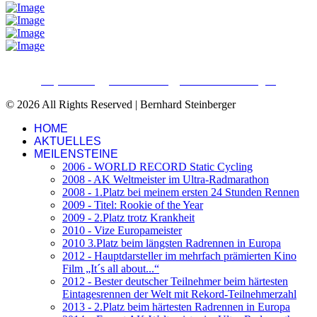
Impressum
Datenschutz
Cookieeinstellungen
© 2026 All Rights Reserved | Bernhard Steinberger
HOME
AKTUELLES
MEILENSTEINE
2006 - WORLD RECORD Static Cycling
2008 - AK Weltmeister im Ultra-Radmarathon
2008 - 1.Platz bei meinem ersten 24 Stunden Rennen
2009 - Titel: Rookie of the Year
2009 - 2.Platz trotz Krankheit
2010 - Vize Europameister
2010 3.Platz beim längsten Radrennen in Europa
2012 - Hauptdarsteller im mehrfach prämierten Kino
Film „It´s all about...“
2012 - Bester deutscher Teilnehmer beim härtesten
Eintagesrennen der Welt mit Rekord-Teilnehmerzahl
2013 - 2.Platz beim härtesten Radrennen in Europa