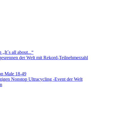
It´s all about...“
agesrennen der Welt mit Rekord-Teilnehmerzahl
on Male 18-49
gigen Nonstop Ultracycling -Event der Welt
am