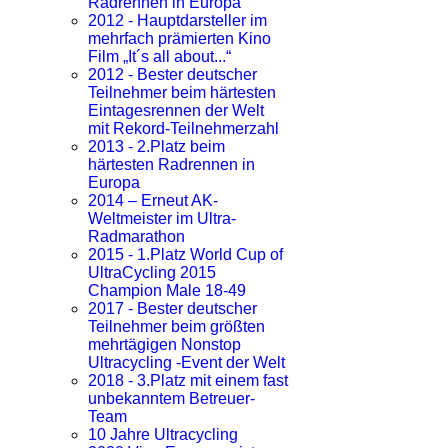
Radrennen in Europa
2012 - Hauptdarsteller im
mehrfach prämierten Kino
Film „It´s all about...“
2012 - Bester deutscher
Teilnehmer beim härtesten
Eintagesrennen der Welt
mit Rekord-Teilnehmerzahl
2013 - 2.Platz beim
härtesten Radrennen in
Europa
2014 – Erneut AK-
Weltmeister im Ultra-
Radmarathon
2015 - 1.Platz World Cup of
UltraCycling 2015
Champion Male 18-49
2017 - Bester deutscher
Teilnehmer beim größten
mehrtägigen Nonstop
Ultracycling -Event der Welt
2018 - 3.Platz mit einem fast
unbekanntem Betreuer-
Team
10 Jahre Ultracycling