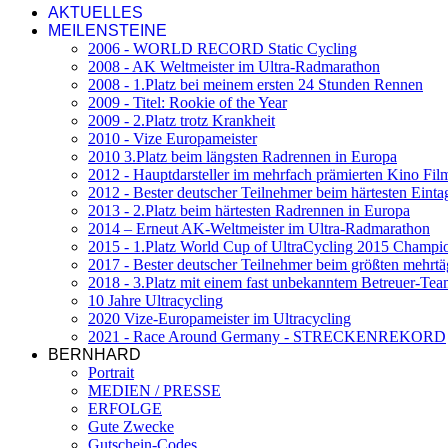
AKTUELLES
MEILENSTEINE
2006 - WORLD RECORD Static Cycling
2008 - AK Weltmeister im Ultra-Radmarathon
2008 - 1.Platz bei meinem ersten 24 Stunden Rennen
2009 - Titel: Rookie of the Year
2009 - 2.Platz trotz Krankheit
2010 - Vize Europameister
2010 3.Platz beim längsten Radrennen in Europa
2012 - Hauptdarsteller im mehrfach prämierten Kino Film „
2012 - Bester deutscher Teilnehmer beim härtesten Eint
2013 - 2.Platz beim härtesten Radrennen in Europa
2014 – Erneut AK-Weltmeister im Ultra-Radmarathon
2015 - 1.Platz World Cup of UltraCycling 2015 Champi
2017 - Bester deutscher Teilnehmer beim größten mehrtä
2018 - 3.Platz mit einem fast unbekanntem Betreuer-Te
10 Jahre Ultracycling
2020 Vize-Europameister im Ultracycling
2021 - Race Around Germany - STRECKENREKORD
BERNHARD
Portrait
MEDIEN / PRESSE
ERFOLGE
Gute Zwecke
Gutschein-Codes